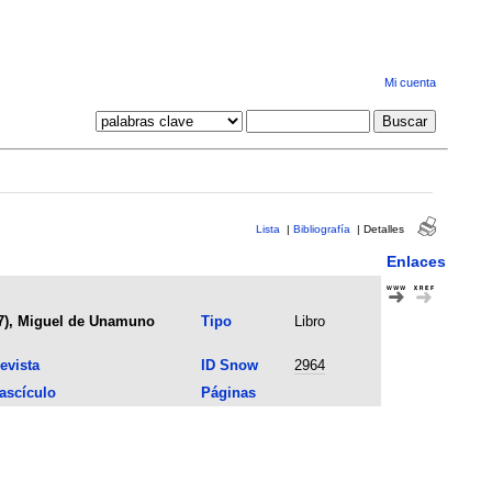
Mi cuenta
Lista
|
Bibliografía
|
Detalles
Enlaces
67), Miguel de Unamuno
Tipo
Libro
evista
ID Snow
2964
ascículo
Páginas