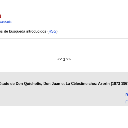
a
vanzada
ios de búsqueda introducidos (
RSS
):
<<
1
>>
 étude de Don Quichotte, Don Juan et La Célestine chez Azorín (1873-19
R
F