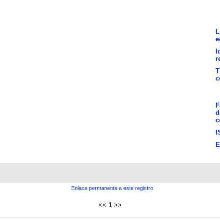
L
e
I
r
T
c
F
d
c
I
E
Enlace permanente a este registro
<<
1
>>