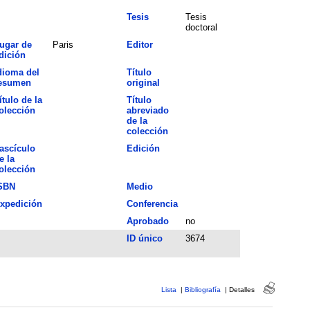
Tesis
Tesis
doctoral
ugar de
Paris
Editor
dición
dioma del
Título
esumen
original
ítulo de la
Título
olección
abreviado
de la
colección
ascículo
Edición
e la
olección
SBN
Medio
xpedición
Conferencia
Aprobado
no
ID único
3674
Lista
|
Bibliografía
|
Detalles