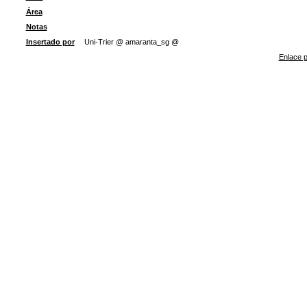
Área
Notas
Insertado por
Uni-Trier @ amaranta_sg @
Enlace p