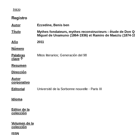
Inicio
Registro
Autor
Ezzedine, Benis ben
Título
Mythes fondateurs, mythes reconstructeurs : étude de Don Qu
Miguel de Unamuno (1864-1936) et Ramiro de Maeztu (1874-1
Año
2011
Número
Palabras
Mitos literarios
;
Generación del 98
clave
Resumen
Dirección
Autor
corporativo
Editorial
Université de la Sorbonne nouvelle - Paris III
Idioma
Editor de la
colección
Volumen de la
colección
ISSN