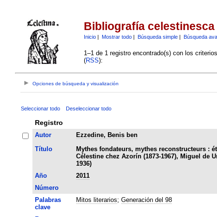
Bibliografía celestinesca
Inicio
|
Mostrar todo
|
Búsqueda simple
|
Búsqueda av
1–1 de 1 registro encontrado(s) con los criteri
(
RSS
):
Opciones de búsqueda y visualización
Seleccionar todo
Deseleccionar todo
Registro
Autor
Ezzedine, Benis ben
Título
Mythes fondateurs, mythes reconstructeurs : é
Célestine chez Azorín (1873-1967), Miguel de 
1936)
Año
2011
Número
Palabras
Mitos literarios
;
Generación del 98
clave