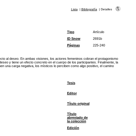
Lista
|
Bibliografía
|
Detalles
Tipo
Artículo
ID Snow
2691b
Páginas
225-240
pecto al deseo. En ambas visiones, los actores femeninos cobran el protagonismo
seo y tiene un efecto concreto en el cuerpo de los participantes. Finalmente, la
nen una carga negativa, los místicos lo perciben como algo positivo, el camino
Tesis
Editor
Título original
Título
abreviado de
la colección
Edición