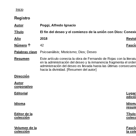
Inicio
Registro
Autor
Poggi, Alfredo Ignacio
Título
El fin del deseo y el comienzo de la unión con Dios: Conexion
Año
2018
Revis
Número
42
Fascí
Palabras clave
Psicoanálisis
;
Misticismo
;
Dios
;
Deseo
Resumen
Este artículo conecta la obra de Fernando de Rojas con la liter
en la administración del deseo y la inmanencia fragmenta el orde
administración del deseo es llevada hasta las últimas consecuenci
hacia la divinidad. [Resumen del autor]
Dirección
Autor
corporativo
Editorial
Lugar
edici
Idioma
Idiom
resu
Editor de la
Título
colección
colec
Volumen de la
Fascí
colección
la col