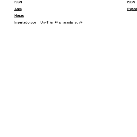
ISSN
ISBN
Área
Exped
Notas
Insertado por
Uni-Trier @ amaranta_sg @