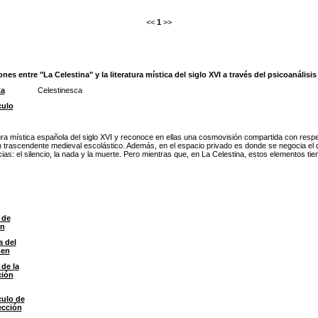
<<
1
>>
es entre "La Celestina" y la literatura mística del siglo XVI a través del psicoanálisis
ta
Celestinesca
culo
atura mística española del siglo XVI y reconoce en ellas una cosmovisión compartida con res
n trascendente medieval escolástico. Además, en el espacio privado es donde se negocia el de
as: el silencio, la nada y la muerte. Pero mientras que, en La Celestina, estos elementos tie
 de
ón
a del
men
 de la
ción
culo de
ección