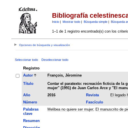
Bibliografía celestinesc
Inicio
|
Mostrar todo
|
Búsqueda simple
|
Búsqueda a
1–1 de 1 registro encontrado(s) con los criter
Opciones de búsqueda y visualización
Seleccionar todo
Deseleccionar todo
Registro
Autor
François, Jéromine
Título
Contar el paratexto: recreación ficticia de la
mujer" (1991) de Juan Carlos Arce y "El manu
Año
2016
Revista
El legado 
Número
Fascículo
Palabras
Melibea no quiere ser mujer
;
El manuscrito de pi
clave
Resumen
Dirección