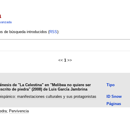
a
vanzada
ios de búsqueda introducidos (
RSS
):
<<
1
>>
 génesis de "La Celestina" en "Melibea no quiere ser
Tipo
scrito de piedra" (2008) de Luis García Jambrina
hispánico: manifestaciones culturales y sus protagonistas
ID Snow
Páginas
edra
;
Pervivencia