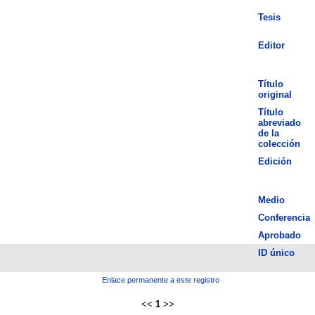
Tesis
Editor
Título
original
Título
abreviado
de la
colección
Edición
Medio
Conferencia
Aprobado
ID único
Enlace permanente a este registro
<<
1
>>