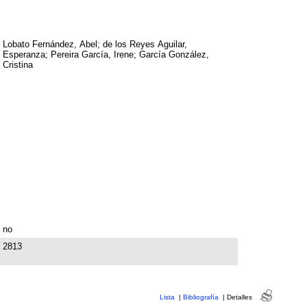
Lobato Fernández, Abel; de los Reyes Aguilar,
Esperanza; Pereira García, Irene; García González,
Cristina
no
2813
Lista
|
Bibliografía
|
Detalles