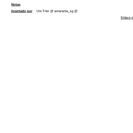
Notas
Insertado por
Uni-Trier @ amaranta_sg @
Enlace p