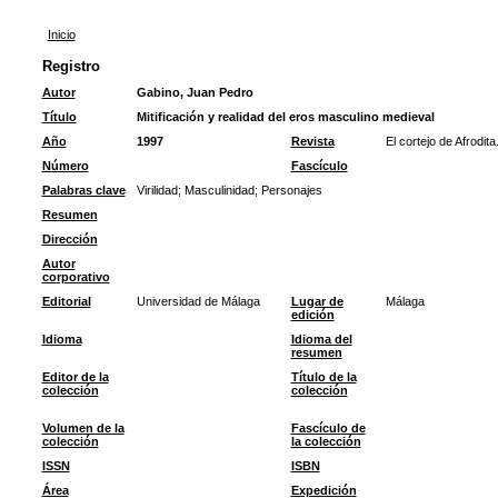
Inicio
Registro
Autor
Gabino, Juan Pedro
Título
Mitificación y realidad del eros masculino medieval
Año
1997
Revista
El cortejo de Afrodit
Número
Fascículo
Palabras clave
Virilidad
;
Masculinidad
;
Personajes
Resumen
Dirección
Autor
corporativo
Editorial
Universidad de Málaga
Lugar de
Málaga
edición
Idioma
Idioma del
resumen
Editor de la
Título de la
colección
colección
Volumen de la
Fascículo de
colección
la colección
ISSN
ISBN
Área
Expedición