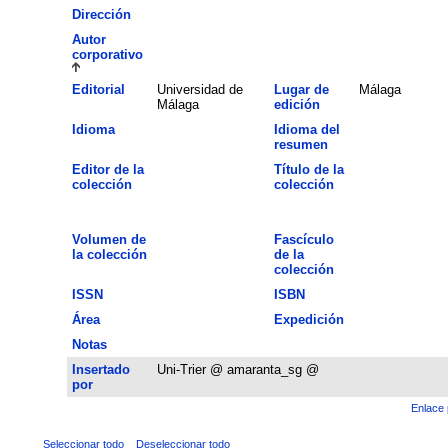
Dirección
Autor
corporativo
Editorial
Universidad de
Lugar de
Málaga
Málaga
edición
Idioma
Idioma del
resumen
Editor de la
Título de la
colección
colección
Volumen de
Fascículo
la colección
de la
colección
ISSN
ISBN
Área
Expedición
Notas
Insertado
Uni-Trier @ amaranta_sg @
por
Enlace 
Seleccionar todo
Deseleccionar todo