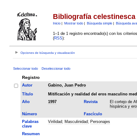
Bibliografía celestinesca
Inicio
|
Mostrar todo
|
Búsqueda simple
|
Búsqueda av
1–1 de 1 registro encontrado(s) con los criteri
(
RSS
):
Opciones de búsqueda y visualización
Seleccionar todo
Deseleccionar todo
Registro
Autor
Gabino, Juan Pedro
Título
Mitificación y realidad del eros masculino med
Año
1997
Revista
El cortejo de A
hispánica y er
Número
Fascículo
Palabras
Virilidad
;
Masculinidad
;
Personajes
clave
Resumen