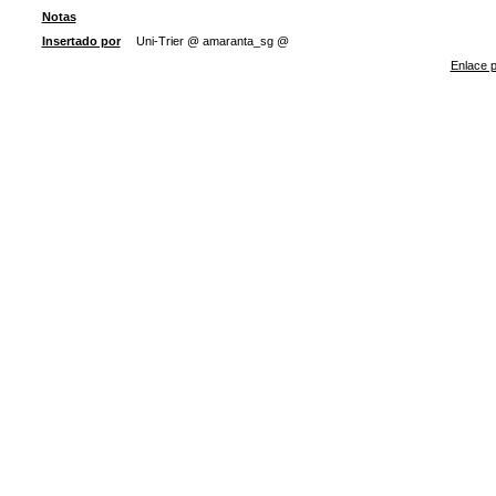
Notas
Insertado por
Uni-Trier @ amaranta_sg @
Enlace p