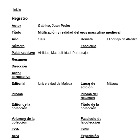
Inicio
Registro
Autor
Gabino, Juan Pedro
Título
Mitificación y realidad del eros masculino medieval
Año
1997
Revista
El cortejo de Afrodit
Número
Fascículo
Palabras clave
Virilidad
;
Masculinidad
;
Personajes
Resumen
Dirección
Autor
corporativo
Editorial
Universidad de Málaga
Lugar de
Málaga
edición
Idioma
Idioma del
resumen
Editor de la
Título de la
colección
colección
Volumen de la
Fascículo de
colección
la colección
ISSN
ISBN
Área
Expedición