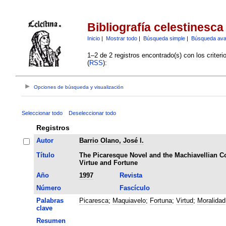
Bibliografía celestinesca
Inicio
|
Mostrar todo
|
Búsqueda simple
|
Búsqueda av
1–2 de 2 registros encontrado(s) con los criter
(
RSS
):
Opciones de búsqueda y visualización
Seleccionar todo
Deseleccionar todo
Registros
Autor
Barrio Olano, José I.
Título
The Picaresque Novel and the Machiavellian C
Virtue and Fortune
Año
1997
Revista
Número
Fascículo
Palabras
Picaresca
;
Maquiavelo
;
Fortuna
;
Virtud
;
Moralidad
clave
Resumen