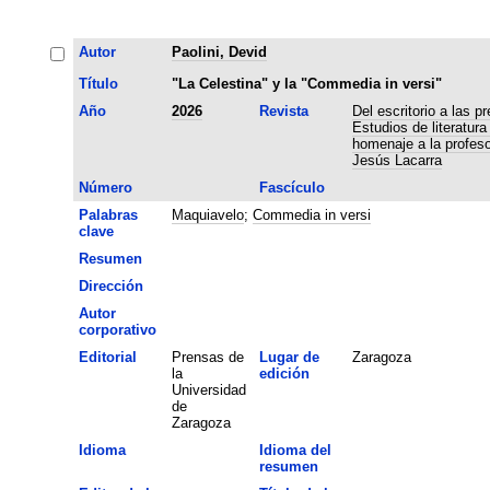
Autor
Paolini, Devid
Título
"La Celestina" y la "Commedia in versi"
Año
2026
Revista
Del escritorio a las p
Estudios de literatur
homenaje a la profes
Jesús Lacarra
Número
Fascículo
Palabras
Maquiavelo
;
Commedia in versi
clave
Resumen
Dirección
Autor
corporativo
Editorial
Prensas de
Lugar de
Zaragoza
la
edición
Universidad
de
Zaragoza
Idioma
Idioma del
resumen