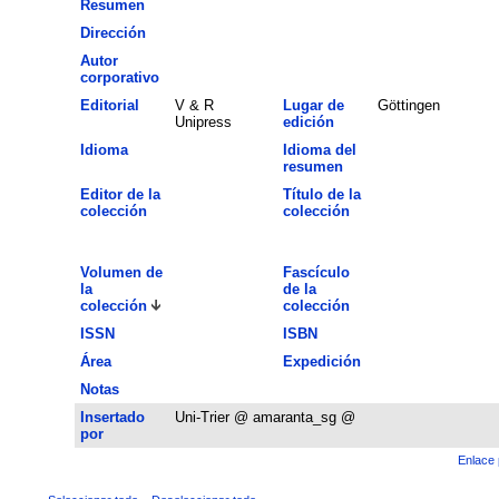
Resumen
Dirección
Autor
corporativo
Editorial
V & R
Lugar de
Göttingen
Unipress
edición
Idioma
Idioma del
resumen
Editor de la
Título de la
colección
colección
Volumen de
Fascículo
la
de la
colección
colección
ISSN
ISBN
Área
Expedición
Notas
Insertado
Uni-Trier @ amaranta_sg @
por
Enlace 