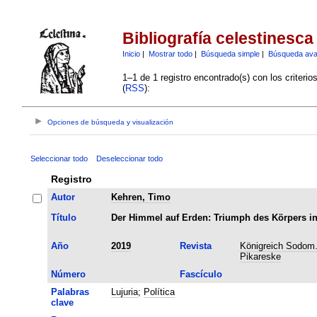
Bibliografía celestinesca
Inicio
|
Mostrar todo
|
Búsqueda simple
|
Búsqueda av
1–1 de 1 registro encontrado(s) con los criteri
(
RSS
):
Opciones de búsqueda y visualización
Seleccionar todo
Deseleccionar todo
Registro
Autor
Kehren, Timo
Título
Der Himmel auf Erden: Triumph des Körpers in
Año
2019
Revista
Königreich Sodom. 
Pikareske
Número
Fascículo
Palabras
Lujuria
;
Política
clave