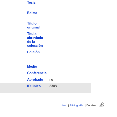
Tesis
Editor
Título
original
Título
abreviado
de la
colección
Edición
Medio
Conferencia
Aprobado
no
ID único
3308
Lista
|
Bibliografía
|
Detalles