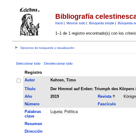
Bibliografía celestinesc
Inicio
|
Mostrar todo
|
Búsqueda simple
|
Búsqueda a
1–1 de 1 registro encontrado(s) con los criter
Opciones de búsqueda y visualización
Seleccionar todo
Deseleccionar todo
Registro
Autor
Kehren, Timo
Título
Der Himmel auf Erden: Triumph des Körpers i
Año
2019
Revista
Königr
Número
Fascículo
Palabras
Lujuria
;
Política
clave
Resumen
Dirección