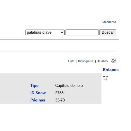
Mi cuenta
Lista
|
Bibliografía
|
Detalles
Enlaces
Tipo
Capítulo de libro
ID Snow
2783
Páginas
33-70