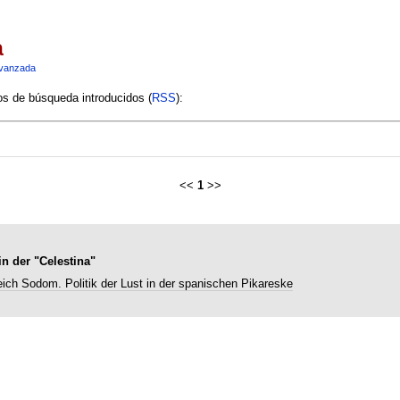
a
vanzada
ios de búsqueda introducidos (
RSS
):
<<
1
>>
n der "Celestina"
eich Sodom. Politik der Lust in der spanischen Pikareske