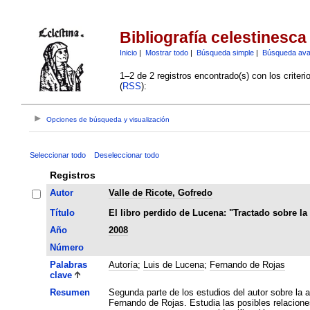
Bibliografía celestinesca
Inicio
|
Mostrar todo
|
Búsqueda simple
|
Búsqueda av
1–2 de 2 registros encontrado(s) con los criter
(
RSS
):
Opciones de búsqueda y visualización
Seleccionar todo
Deseleccionar todo
Registros
Autor
Valle de Ricote, Gofredo
Título
El libro perdido de Lucena: "Tractado sobre l
Año
2008
Número
Palabras
Autoría
;
Luis de Lucena
;
Fernando de Rojas
clave
Resumen
Segunda parte de los estudios del autor sobre la 
Fernando de Rojas. Estudia las posibles relacione