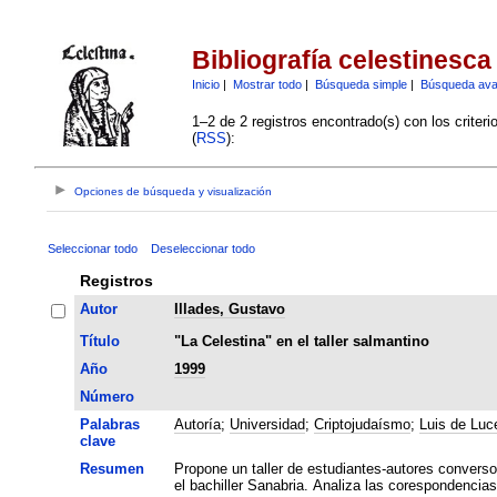
Bibliografía celestinesca
Inicio
|
Mostrar todo
|
Búsqueda simple
|
Búsqueda av
1–2 de 2 registros encontrado(s) con los criter
(
RSS
):
Opciones de búsqueda y visualización
Seleccionar todo
Deseleccionar todo
Registros
Autor
Illades, Gustavo
Título
"La Celestina" en el taller salmantino
Año
1999
Número
Palabras
Autoría
;
Universidad
;
Criptojudaísmo
;
Luis de Luc
clave
Resumen
Propone un taller de estudiantes-autores convers
el bachiller Sanabria. Analiza las corespondencias