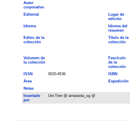
Autor
corporativo
Editorial
Lugar de
edición
Idioma
Idioma del
resumen
Editor de la
Título de la
colección
colección
Volumen de
Fascículo
la colección
de la
colección
ISSN
0020-4536
ISBN
Área
Expedición
Notas
Insertado
Uni-Trier @ amaranta_sg @
por