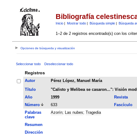
Bibliografía celestinesc
Inicio
|
Mostrar todo
|
Búsqueda simple
|
Búsqueda a
1–2 de 2 registros encontrado(s) con los crite
Opciones de búsqueda y visualización
Seleccionar todo
Deseleccionar todo
Registros
Autor
Pérez López, Manuel María
Título
"Calisto y Melibea se casaron...": Visión mod
Año
1999
Revista
Número
633
Fascículo
Palabras
Azorín
;
Las nubes
;
Tragedia
clave
Resumen
Dirección