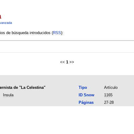
a
vanzada
rios de búsqueda introducidos (
RSS
):
<<
1
>>
ernista de "La Celestina"
Tipo
Artículo
Insula
ID Snow
1165
Páginas
27-28