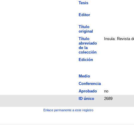
Tesis
Editor
Título
original
Título
Insula: Revista 
abreviado
de la
colección
Edición
Medio
Conferencia
Aprobado
no
ID único
2689
Enlace permanente a este registro