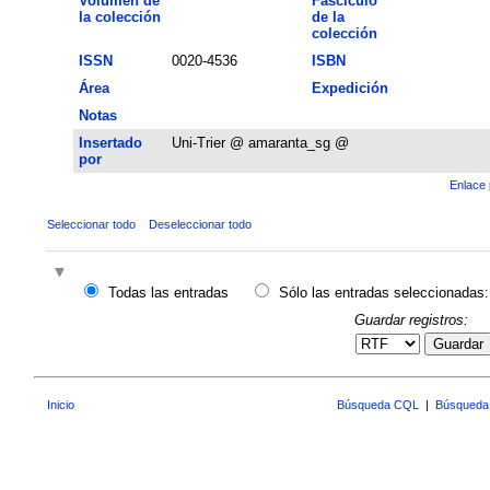
Volumen de
Fascículo
la colección
de la
colección
ISSN
0020-4536
ISBN
Área
Expedición
Notas
Insertado
Uni-Trier @ amaranta_sg @
por
Enlace 
Seleccionar todo
Deseleccionar todo
Todas las entradas
Sólo las entradas seleccionadas:
Guardar registros:
Guardar
Inicio
Búsqueda CQL
|
Búsqueda