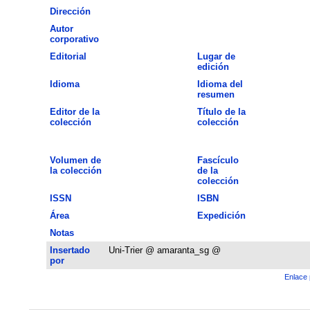
Dirección
Autor
corporativo
Editorial
Lugar de
edición
Idioma
Idioma del
resumen
Editor de la
Título de la
colección
colección
Volumen de
Fascículo
la colección
de la
colección
ISSN
ISBN
Área
Expedición
Notas
Insertado
Uni-Trier @ amaranta_sg @
por
Enlace 