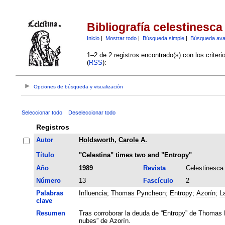
Bibliografía celestinesca
Inicio
|
Mostrar todo
|
Búsqueda simple
|
Búsqueda av
1–2 de 2 registros encontrado(s) con los criter
(
RSS
):
Opciones de búsqueda y visualización
Seleccionar todo
Deseleccionar todo
Registros
Autor
Holdsworth, Carole A.
Título
"Celestina" times two and "Entropy"
Año
1989
Revista
Celestinesca
Número
13
Fascículo
2
Palabras
Influencia
;
Thomas Pyncheon
;
Entropy
;
Azorín
;
L
clave
Resumen
Tras corroborar la deuda de “Entropy” de Thomas P
nubes” de Azorín.