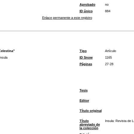
Aprobado
no
ID único
884
Enlace permanente a este registro
Celestina"
Tipo
Artículo
Insula
ID Snow
1165
Páginas
27-28
Tesis
Editor
Título original
Título
Insula: Revista de 
abreviado de
la colección