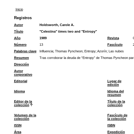
Inicio
Registros
Autor
Holdsworth, Carole A.
Título
"Celestina" times two and "Entropy"
Año
1989
Revista
Número
13
Fascículo
Palabras clave
Influencia
;
Thomas Pyncheon
;
Entropy
;
Azorín
;
Las nubes
Resumen
Tras corroborar la deuda de “Entropy” de Thomas Pyncheon para c
Dirección
Autor
corporativo
Editorial
Lugar de
edición
Idioma
Idioma del
resumen
Editor de la
Título de la
colección
colección
Volumen de la
Fascículo de
colección
la colección
ISSN
ISBN
Área
Expedición