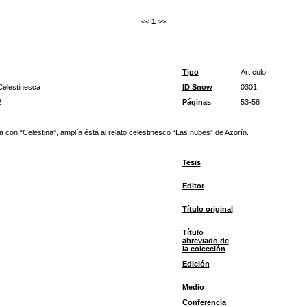
<<
1
>>
Tipo
Artículo
Celestinesca
ID Snow
0301
2
Páginas
53-58
on “Celestina”, amplía ésta al relato celestinesco “Las nubes” de Azorín.
Tesis
Editor
Título original
Título
abreviado de
la colección
Edición
Medio
Conferencia