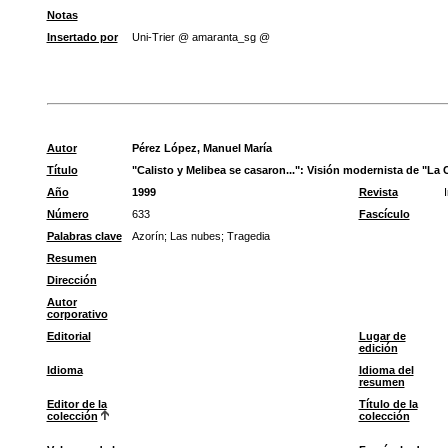
Notas
Insertado por
Uni-Trier @ amaranta_sg @
Autor
Pérez López, Manuel María
Título
"Calisto y Melibea se casaron...": Visión modernista de "La 
Año
1999
Revista
Número
633
Fascículo
Palabras clave
Azorín
;
Las nubes
;
Tragedia
Resumen
Dirección
Autor
corporativo
Editorial
Lugar de
edición
Idioma
Idioma del
resumen
Editor de la
Título de la
colección
colección