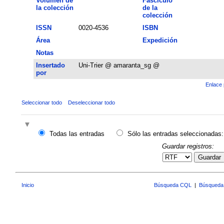
Volumen de
Fascículo
la colección
de la
colección
ISSN
0020-4536
ISBN
Área
Expedición
Notas
Insertado
Uni-Trier @ amaranta_sg @
por
Enlace 
Seleccionar todo
Deseleccionar todo
Todas las entradas
Sólo las entradas seleccionadas:
Guardar registros:
Guardar
Inicio
Búsqueda CQL
|
Búsqueda