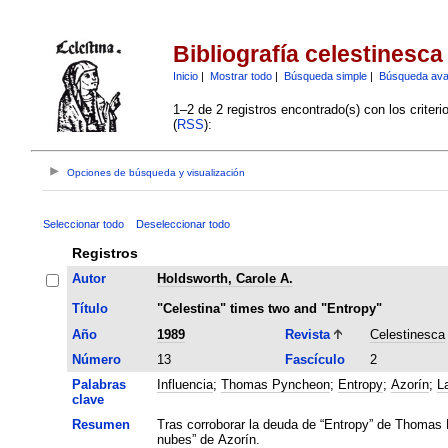
Bibliografía celestinesca
Inicio
|
Mostrar todo
|
Búsqueda simple
|
Búsqueda av
1–2 de 2 registros encontrado(s) con los criter
(
RSS
):
Opciones de búsqueda y visualización
Seleccionar todo
Deseleccionar todo
Registros
Autor
Holdsworth, Carole A.
Título
"Celestina" times two and "Entropy"
Año
1989
Revista
Celestinesca
Número
13
Fascículo
2
Palabras
Influencia
;
Thomas Pyncheon
;
Entropy
;
Azorín
;
L
clave
Resumen
Tras corroborar la deuda de “Entropy” de Thomas P
nubes” de Azorín.