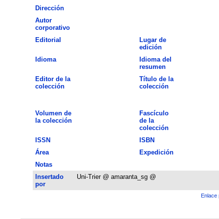
Dirección
Autor
corporativo
Editorial
Lugar de
edición
Idioma
Idioma del
resumen
Editor de la
Título de la
colección
colección
Volumen de
Fascículo
la colección
de la
colección
ISSN
ISBN
Área
Expedición
Notas
Insertado
Uni-Trier @ amaranta_sg @
por
Enlace 