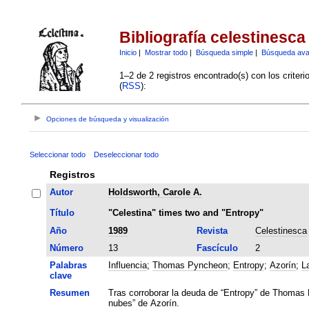
Bibliografía celestinesca
Inicio
|
Mostrar todo
|
Búsqueda simple
|
Búsqueda av
1–2 de 2 registros encontrado(s) con los criter
(
RSS
):
Opciones de búsqueda y visualización
Seleccionar todo
Deseleccionar todo
Registros
Autor
Holdsworth, Carole A.
Título
"Celestina" times two and "Entropy"
Año
1989
Revista
Celestinesca
Número
13
Fascículo
2
Palabras
Influencia
;
Thomas Pyncheon
;
Entropy
;
Azorín
;
L
clave
Resumen
Tras corroborar la deuda de “Entropy” de Thomas P
nubes” de Azorín.