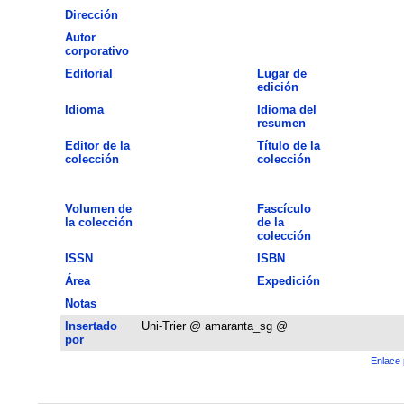
Dirección
Autor
corporativo
Editorial
Lugar de
edición
Idioma
Idioma del
resumen
Editor de la
Título de la
colección
colección
Volumen de
Fascículo
la colección
de la
colección
ISSN
ISBN
Área
Expedición
Notas
Insertado
Uni-Trier @ amaranta_sg @
por
Enlace 