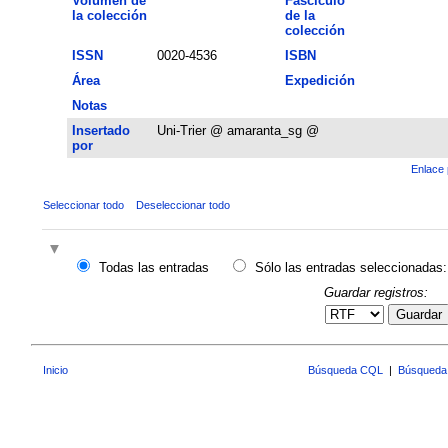
Volumen de
Fascículo
la colección
de la
colección
ISSN
0020-4536
ISBN
Área
Expedición
Notas
Insertado
Uni-Trier @ amaranta_sg @
por
Enlace 
Seleccionar todo
Deseleccionar todo
Todas las entradas
Sólo las entradas seleccionadas:
Guardar registros:
Guardar
Inicio
Búsqueda CQL
|
Búsqueda