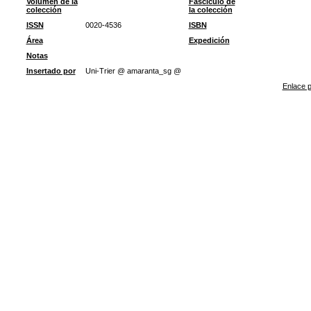
Volumen de la
Fascículo de
colección
la colección
ISSN
0020-4536
ISBN
Área
Expedición
Notas
Insertado por
Uni-Trier @ amaranta_sg @
Enlace p