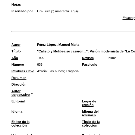
Notas
Insertado por
Uni-Trier @ amaranta_sg @
Enlace p
Autor
Pérez López, Manuel María
Título
"Calisto y Melibea se casaron...": Visión modernista de "La Ce
Año
1999
Revista
Insula
Número
633
Fascículo
Palabras clave
Azorín
;
Las nubes
;
Tragedia
Resumen
Dirección
Autor
corporativo
Editorial
Lugar de
edición
Idioma
Idioma del
resumen
Editor de la
Título de la
colección
colección