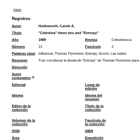
Inicio
Registros
Autor
Holdsworth, Carole A.
Título
"Celestina" times two and "Entropy"
Año
1989
Revista
Celestinesca
Número
13
Fascículo
2
Palabras clave
Influencia
;
Thomas Pyncheon
;
Entropy
;
Azorín
;
Las nubes
Resumen
Tras corroborar la deuda de “Entropy” de Thomas Pyncheon para con
Dirección
Autor
corporativo
Editorial
Lugar de
edición
Idioma
Idioma del
resumen
Editor de la
Título de la
colección
colección
Volumen de la
Fascículo de
colección
la colección
ISSN
ISBN
Área
Expedición