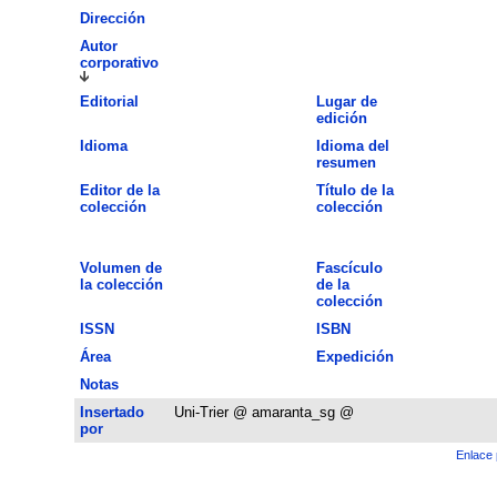
Dirección
Autor
corporativo
Editorial
Lugar de
edición
Idioma
Idioma del
resumen
Editor de la
Título de la
colección
colección
Volumen de
Fascículo
la colección
de la
colección
ISSN
ISBN
Área
Expedición
Notas
Insertado
Uni-Trier @ amaranta_sg @
por
Enlace 