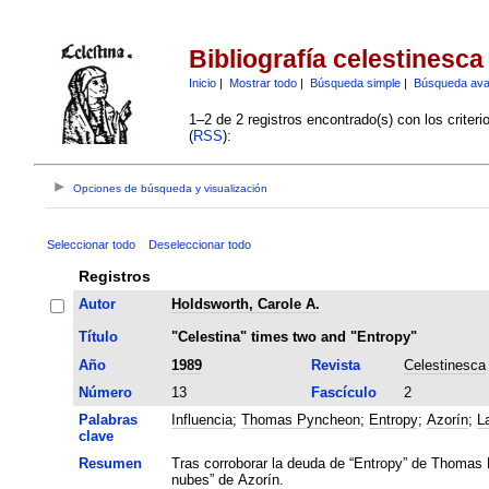
Bibliografía celestinesca
Inicio
|
Mostrar todo
|
Búsqueda simple
|
Búsqueda av
1–2 de 2 registros encontrado(s) con los criter
(
RSS
):
Opciones de búsqueda y visualización
Seleccionar todo
Deseleccionar todo
Registros
Autor
Holdsworth, Carole A.
Título
"Celestina" times two and "Entropy"
Año
1989
Revista
Celestinesca
Número
13
Fascículo
2
Palabras
Influencia
;
Thomas Pyncheon
;
Entropy
;
Azorín
;
L
clave
Resumen
Tras corroborar la deuda de “Entropy” de Thomas P
nubes” de Azorín.