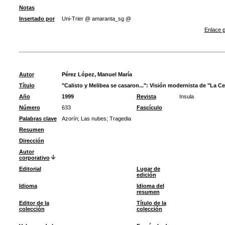
Notas
Insertado por
Uni-Trier @ amaranta_sg @
Enlace p
Autor
Pérez López, Manuel María
Título
"Calisto y Melibea se casaron...": Visión modernista de "La Ce
Año
1999
Revista
Insula
Número
633
Fascículo
Palabras clave
Azorín
;
Las nubes
;
Tragedia
Resumen
Dirección
Autor
corporativo
Editorial
Lugar de
edición
Idioma
Idioma del
resumen
Editor de la
Título de la
colección
colección