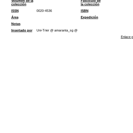
Volumen de la
Fascículo de
colección
la colección
ISSN
0020-4536
ISBN
Área
Expedición
Notas
Insertado por
Uni-Trier @ amaranta_sg @
Enlace p