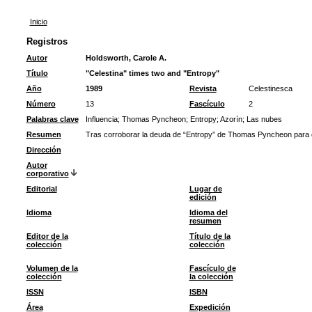
Inicio
Registros
Autor
Holdsworth, Carole A.
Título
"Celestina" times two and "Entropy"
Año
1989
Revista
Celestinesca
Número
13
Fascículo
2
Palabras clave
Influencia
;
Thomas Pyncheon
;
Entropy
;
Azorín
;
Las nubes
Resumen
Tras corroborar la deuda de “Entropy” de Thomas Pyncheon para con
Dirección
Autor
corporativo
Editorial
Lugar de
edición
Idioma
Idioma del
resumen
Editor de la
Título de la
colección
colección
Volumen de la
Fascículo de
colección
la colección
ISSN
ISBN
Área
Expedición