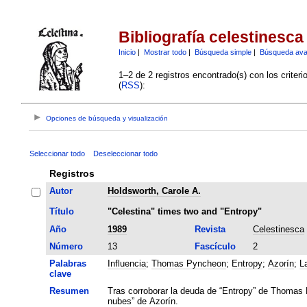
Bibliografía celestinesca
Inicio
|
Mostrar todo
|
Búsqueda simple
|
Búsqueda av
1–2 de 2 registros encontrado(s) con los criter
(
RSS
):
Opciones de búsqueda y visualización
Seleccionar todo
Deseleccionar todo
Registros
Autor
Holdsworth, Carole A.
Título
"Celestina" times two and "Entropy"
Año
1989
Revista
Celestinesca
Número
13
Fascículo
2
Palabras
Influencia
;
Thomas Pyncheon
;
Entropy
;
Azorín
;
L
clave
Resumen
Tras corroborar la deuda de “Entropy” de Thomas P
nubes” de Azorín.