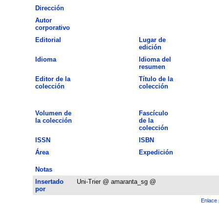
Dirección
Autor
corporativo
Editorial
Lugar de
edición
Idioma
Idioma del
resumen
Editor de la
Título de la
colección
colección
Volumen de
Fascículo
la colección
de la
colección
ISSN
ISBN
Área
Expedición
Notas
Insertado
Uni-Trier @ amaranta_sg @
por
Enlace 