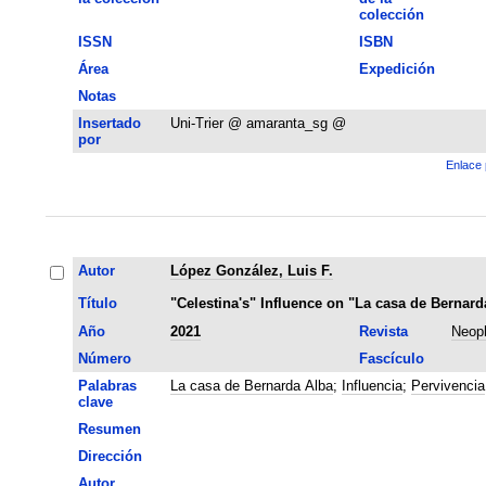
colección
ISSN
ISBN
Área
Expedición
Notas
Insertado
Uni-Trier @ amaranta_sg @
por
Enlace 
Autor
López González, Luis F.
Título
"Celestina's" Influence on "La casa de Bernard
Año
2021
Revista
Neoph
Número
Fascículo
Palabras
La casa de Bernarda Alba
;
Influencia
;
Pervivencia
clave
Resumen
Dirección
Autor