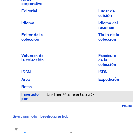
corporativo
Editorial
Lugar de
edición
Idioma
Idioma del
resumen
Editor de la
Título de la
colección
colección
Volumen de
Fascículo
la colección
de la
colección
ISSN
ISBN
Área
Expedición
Notas
Insertado
Uni-Trier @ amaranta_sg @
por
Enlace 
Seleccionar todo
Deseleccionar todo