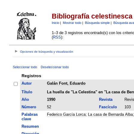
Bibliografía celestinesca
Inicio
|
Mostrar todo
|
Búsqueda simple
|
Búsqueda av
1–3 de 3 registros encontrado(s) con los criter
(
RSS
):
Opciones de búsqueda y visualización
Seleccionar todo
Deseleccionar todo
Registros
Autor
Galán Font, Eduardo
Título
La huella de "La Celestina" en "La casa de Ber
Año
1990
Revista
Revis
Número
52
Fascículo
103
Palabras
Federico García Lorca
;
La casa de Bernarda Alba
clave
Resumen
Dirección