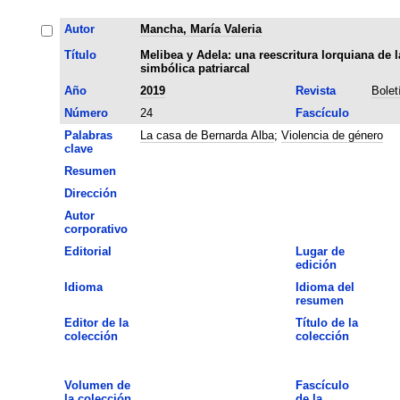
Autor
Mancha, María Valeria
Título
Melibea y Adela: una reescritura lorquiana de l
simbólica patriarcal
Año
2019
Revista
Bole
Número
24
Fascículo
Palabras
La casa de Bernarda Alba
;
Violencia de género
clave
Resumen
Dirección
Autor
corporativo
Editorial
Lugar de
edición
Idioma
Idioma del
resumen
Editor de la
Título de la
colección
colección
Volumen de
Fascículo
la colección
de la