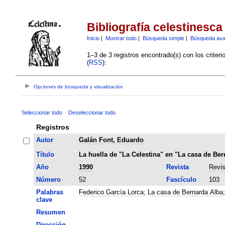
Bibliografía celestinesca
Inicio
|
Mostrar todo
|
Búsqueda simple
|
Búsqueda av
1–3 de 3 registros encontrado(s) con los criter
(
RSS
):
Opciones de búsqueda y visualización
Seleccionar todo
Deseleccionar todo
Registros
Autor
Galán Font, Eduardo
Título
La huella de "La Celestina" en "La casa de Ber
Año
1990
Revista
Revis
Número
52
Fascículo
103
Palabras
Federico García Lorca
;
La casa de Bernarda Alba
clave
Resumen
Dirección