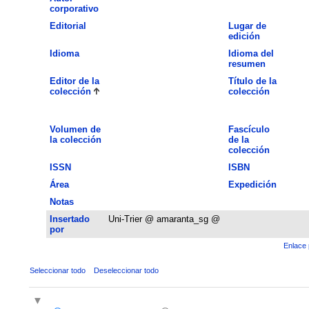
corporativo
Editorial
Lugar de
edición
Idioma
Idioma del
resumen
Editor de la
Título de la
colección
colección
Volumen de
Fascículo
la colección
de la
colección
ISSN
ISBN
Área
Expedición
Notas
Insertado
Uni-Trier @ amaranta_sg @
por
Enlace 
Seleccionar todo
Deseleccionar todo