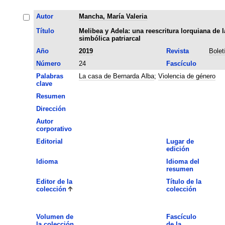
Autor
Mancha, María Valeria
Título
Melibea y Adela: una reescritura lorquiana de l
simbólica patriarcal
Año
2019
Revista
Bole
Número
24
Fascículo
Palabras
La casa de Bernarda Alba
;
Violencia de género
clave
Resumen
Dirección
Autor
corporativo
Editorial
Lugar de
edición
Idioma
Idioma del
resumen
Editor de la
Título de la
colección
colección
Volumen de
Fascículo
la colección
de la