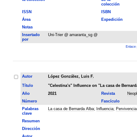
colección
ISSN
ISBN
Área
Expedición
Notas
Insertado
Uni-Trier @ amaranta_sg @
por
Enlace 
Autor
López González, Luis F.
Título
"Celestina's" Influence on "La casa de Bernard
Año
2021
Revista
Neoph
Número
Fascículo
Palabras
La casa de Bernarda Alba
;
Influencia
;
Pervivencia
clave
Resumen
Dirección
Autor