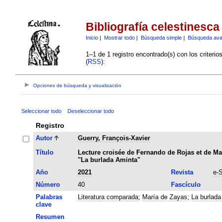
Bibliografía celestinesca
Inicio
|
Mostrar todo
|
Búsqueda simple
|
Búsqueda av
1–1 de 1 registro encontrado(s) con los criteri
(
RSS
):
Opciones de búsqueda y visualización
Seleccionar todo
Deseleccionar todo
Registro
Autor
Guerry, François-Xavier
Título
Lecture croisée de Fernando de Rojas et de Mar
"La burlada Aminta"
Año
2021
Revista
e-
Número
40
Fascículo
Palabras
Literatura comparada
;
María de Zayas
;
La burlada
clave
Resumen