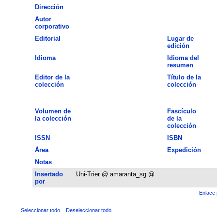
Dirección
Autor
corporativo
Editorial
Lugar de
edición
Idioma
Idioma del
resumen
Editor de la
Título de la
colección
colección
Volumen de
Fascículo
la colección
de la
colección
ISSN
ISBN
Área
Expedición
Notas
Insertado
Uni-Trier @ amaranta_sg @
por
Enlace 
Seleccionar todo
Deseleccionar todo