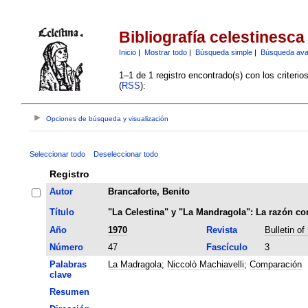
Bibliografía celestinesca
Inicio
|
Mostrar todo
|
Búsqueda simple
|
Búsqueda av
1–1 de 1 registro encontrado(s) con los criteri
(
RSS
):
Opciones de búsqueda y visualización
Seleccionar todo
Deseleccionar todo
Registro
Autor
Brancaforte, Benito
Título
"La Celestina" y "La Mandragola": La razón c
Año
1970
Revista
Bulletin of
Número
47
Fascículo
3
Palabras
La Madragola
;
Niccolò Machiavelli
;
Comparación
clave
Resumen