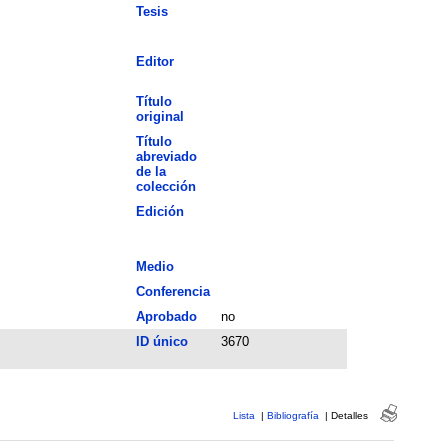
Tesis
Editor
Título
original
Título
abreviado
de la
colección
Edición
Medio
Conferencia
Aprobado
no
ID único
3670
Lista
|
Bibliografía
|
Detalles