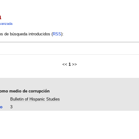
a
vanzada
ios de búsqueda introducidos (
RSS
):
<<
1
>>
 como medio de corrupción
Bulletin of Hispanic Studies
lo
3