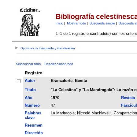
Bibliografía celestinesc
Inicio
|
Mostrar todo
|
Búsqueda simple
|
Búsqueda a
1–1 de 1 registro encontrado(s) con los criter
Opciones de búsqueda y visualización
Seleccionar todo
Deseleccionar todo
Registro
Autor
Brancaforte, Benito
Título
"La Celestina" y "La Mandragola": La razón
Año
1970
Revista
Número
47
Fascícu
Palabras
La Madragola
;
Niccolò Machiavelli
;
Comparación
clave
Resumen
Dirección