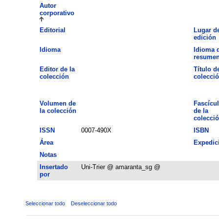
Autor
corporativo
Editorial
Lugar d
edición
Idioma
Idioma 
resume
Editor de la
Título de
colección
colecci
Volumen de
Fascícu
la colección
de la
colecci
ISSN
0007-490X
ISBN
Área
Expedic
Notas
Insertado
Uni-Trier @ amaranta_sg @
por
Seleccionar todo
Deseleccionar todo