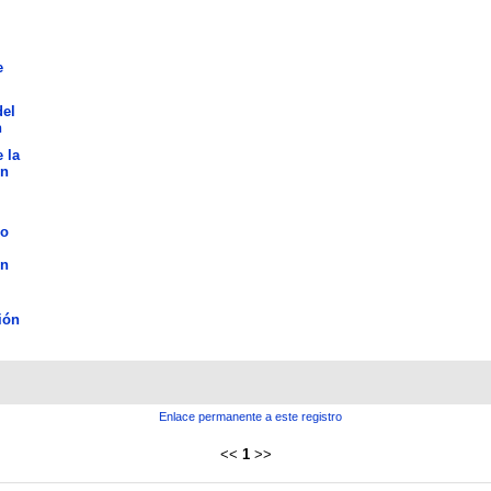
e
del
n
 la
ón
lo
ón
ión
Enlace permanente a este registro
<<
1
>>