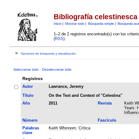
Bibliografía celestinesca
Inicio
|
Mostrar todo
|
Búsqueda simple
|
Búsqueda av
1–2 de 2 registros encontrado(s) con los criter
(
RSS
):
Opciones de búsqueda y visualización
Seleccionar todo
Deseleccionar todo
Registros
Autor
Lawrance, Jeremy
Título
On the Text and Context of "Celestina"
Año
2011
Revista
Keith W
Years: H
Influenc
Número
Fascículo
Palabras
Keith Whinnom
;
Crítica
clave