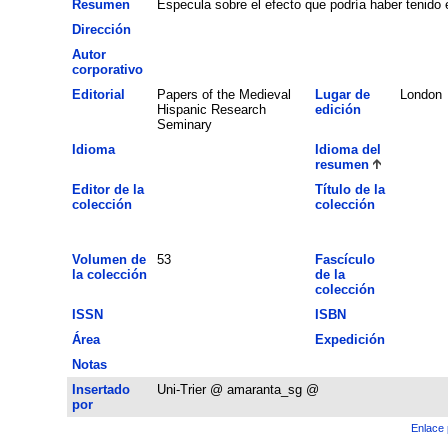
Resumen
Especula sobre el efecto que podría haber tenido 
Dirección
Autor
corporativo
Editorial
Papers of the Medieval
Lugar de
London
Hispanic Research
edición
Seminary
Idioma
Idioma del
resumen
Editor de la
Título de la
colección
colección
Volumen de
53
Fascículo
la colección
de la
colección
ISSN
ISBN
Área
Expedición
Notas
Insertado
Uni-Trier @ amaranta_sg @
por
Enlace 