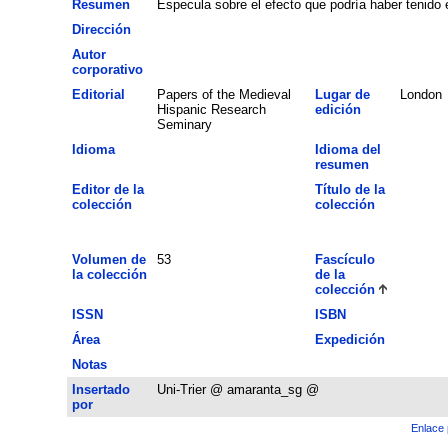
Resumen
Especula sobre el efecto que podría haber tenido 
Dirección
Autor
corporativo
Editorial
Papers of the Medieval
Lugar de
London
Hispanic Research
edición
Seminary
Idioma
Idioma del
resumen
Editor de la
Título de la
colección
colección
Volumen de
53
Fascículo
la colección
de la
colección
ISSN
ISBN
Área
Expedición
Notas
Insertado
Uni-Trier @ amaranta_sg @
por
Enlace 