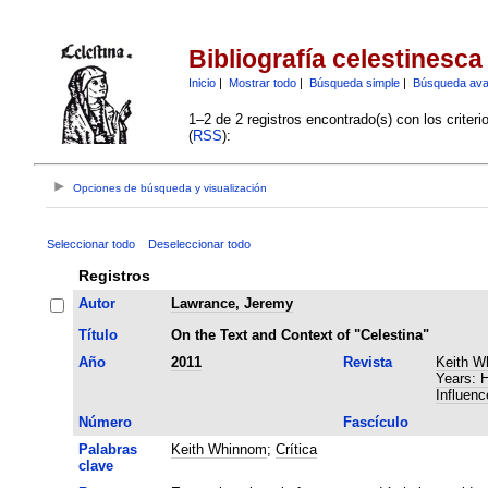
Bibliografía celestinesca
Inicio
|
Mostrar todo
|
Búsqueda simple
|
Búsqueda av
1–2 de 2 registros encontrado(s) con los criter
(
RSS
):
Opciones de búsqueda y visualización
Seleccionar todo
Deseleccionar todo
Registros
Autor
Lawrance, Jeremy
Título
On the Text and Context of "Celestina"
Año
2011
Revista
Keith W
Years: H
Influenc
Número
Fascículo
Palabras
Keith Whinnom
;
Crítica
clave