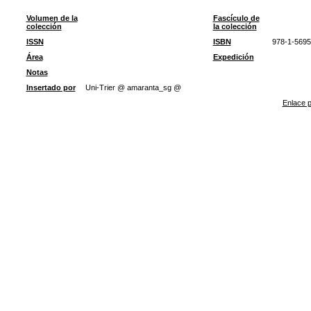
Volumen de la
Fascículo de
colección
la colección
ISSN
ISBN
978-1-5695
Área
Expedición
Notas
Insertado por
Uni-Trier @ amaranta_sg @
Enlace p