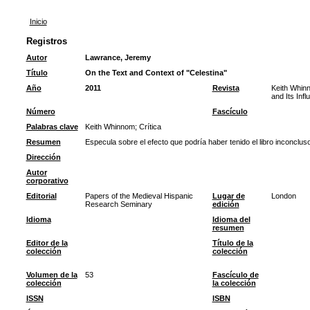
Inicio
Registros
Autor
Lawrance, Jeremy
Título
On the Text and Context of "Celestina"
Año
2011
Revista
Keith Whin
and Its Infl
Número
Fascículo
Palabras clave
Keith Whinnom
;
Crítica
Resumen
Especula sobre el efecto que podría haber tenido el libro inconclu
Dirección
Autor
corporativo
Editorial
Papers of the Medieval Hispanic
Lugar de
London
Research Seminary
edición
Idioma
Idioma del
resumen
Editor de la
Título de la
colección
colección
Volumen de la
53
Fascículo de
colección
la colección
ISSN
ISBN