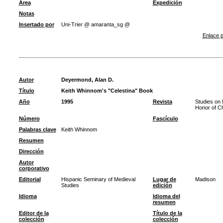
Área
Expedición
Notas
Insertado por
Uni-Trier @ amaranta_sg @
Enlace p
Autor
Deyermond, Alan D.
Título
Keith Whinnom's "Celestina" Book
Año
1995
Revista
Studies on 
Honor of Ch
Número
Fascículo
Palabras clave
Keith Whinnom
Resumen
Dirección
Autor
corporativo
Editorial
Hispanic Seminary of Medieval
Lugar de
Madison
Studies
edición
Idioma
Idioma del
resumen
Editor de la
Título de la
colección
colección