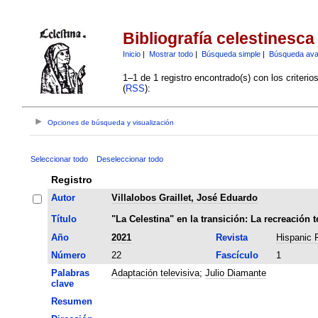
Bibliografía celestinesca
Inicio
|
Mostrar todo
|
Búsqueda simple
|
Búsqueda av
1–1 de 1 registro encontrado(s) con los criteri
(
RSS
):
Opciones de búsqueda y visualización
Seleccionar todo
Deseleccionar todo
Registro
Autor
Villalobos Graillet, José Eduardo
Título
"La Celestina" en la transición: La recreación 
Año
2021
Revista
Hispanic 
Número
22
Fascículo
1
Palabras
Adaptación televisiva
;
Julio Diamante
clave
Resumen