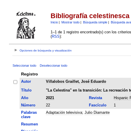
Bibliografía celestinesca
Inicio
|
Mostrar todo
|
Búsqueda simple
|
Búsqueda av
1–1 de 1 registro encontrado(s) con los criteri
(
RSS
):
Opciones de búsqueda y visualización
Seleccionar todo
Deseleccionar todo
Registro
Autor
Villalobos Graillet, José Eduardo
Título
"La Celestina" en la transición: La recreación 
Año
2021
Revista
Hispanic 
Número
22
Fascículo
1
Palabras
Adaptación televisiva
;
Julio Diamante
clave
Resumen