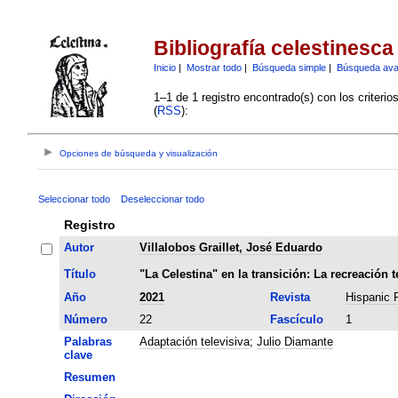
Bibliografía celestinesca
Inicio
|
Mostrar todo
|
Búsqueda simple
|
Búsqueda av
1–1 de 1 registro encontrado(s) con los criteri
(
RSS
):
Opciones de búsqueda y visualización
Seleccionar todo
Deseleccionar todo
Registro
Autor
Villalobos Graillet, José Eduardo
Título
"La Celestina" en la transición: La recreación 
Año
2021
Revista
Hispanic 
Número
22
Fascículo
1
Palabras
Adaptación televisiva
;
Julio Diamante
clave
Resumen