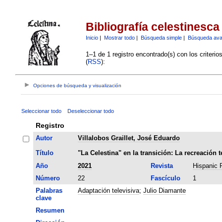
Bibliografía celestinesca
Inicio
|
Mostrar todo
|
Búsqueda simple
|
Búsqueda av
1–1 de 1 registro encontrado(s) con los criteri
(
RSS
):
Opciones de búsqueda y visualización
Seleccionar todo
Deseleccionar todo
Registro
Autor
Villalobos Graillet, José Eduardo
Título
"La Celestina" en la transición: La recreación 
Año
2021
Revista
Hispanic 
Número
22
Fascículo
1
Palabras
Adaptación televisiva
;
Julio Diamante
clave
Resumen