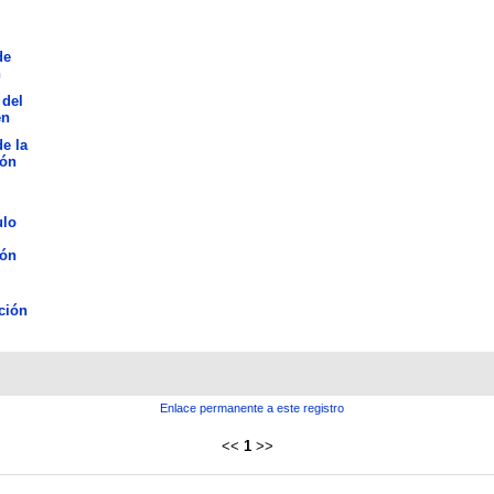
de
n
 del
en
de la
ión
ulo
ión
ción
Enlace permanente a este registro
<<
1
>>