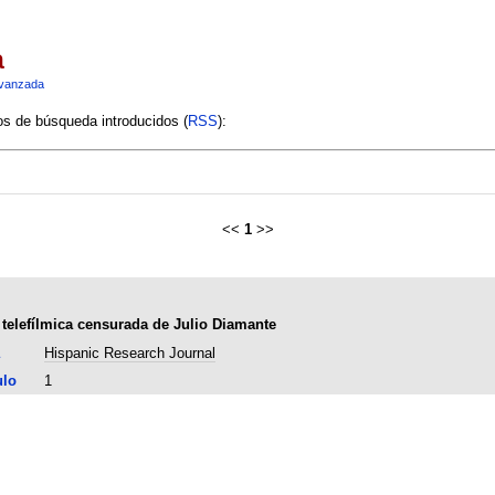
a
vanzada
ios de búsqueda introducidos (
RSS
):
<<
1
>>
n telefílmica censurada de Julio Diamante
Hispanic Research Journal
ulo
1