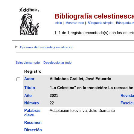
Bibliografía celestinesc
Inicio
|
Mostrar todo
|
Búsqueda simple
|
Búsqueda a
1–1 de 1 registro encontrado(s) con los criter
Opciones de búsqueda y visualización
Seleccionar todo
Deseleccionar todo
Registro
Autor
Villalobos Graillet, José Eduardo
Título
"La Celestina" en la transición: La recreació
Año
2021
Revista
Número
22
Fascíc
Palabras
Adaptación televisiva
;
Julio Diamante
clave
Resumen
Dirección