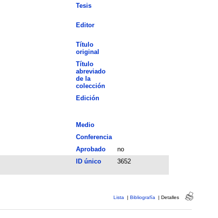
Tesis
Editor
Título
original
Título
abreviado
de la
colección
Edición
Medio
Conferencia
Aprobado
no
ID único
3652
Lista
|
Bibliografía
|
Detalles