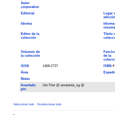
Autor
corporativo
Editorial
Lugar 
edició
Idioma
Idioma
resum
Editor de la
Título 
colección
colecc
Volumen de
Fascíc
la colección
de la
colecc
ISSN
1468-2737
ISBN
Área
Expedi
Notas
Insertado
Uni-Trier @ amaranta_sg @
por
Seleccionar todo
Deseleccionar todo