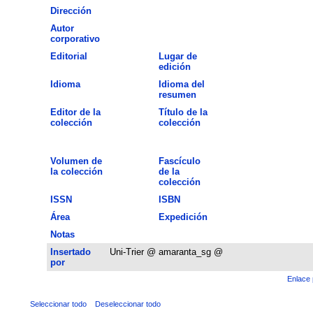
Dirección
Autor
corporativo
Editorial
Lugar de
edición
Idioma
Idioma del
resumen
Editor de la
Título de la
colección
colección
Volumen de
Fascículo
la colección
de la
colección
ISSN
ISBN
Área
Expedición
Notas
Insertado
Uni-Trier @ amaranta_sg @
por
Enlace 
Seleccionar todo
Deseleccionar todo