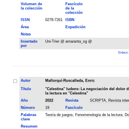
Volumen de
Fascículo
la colección
de la
colección
ISSN
0278-7261
ISBN
Área
Expedición
Notas
Insertado
Uni-Trier @ amaranta_sg @
por
Enlace 
Autor
Mallorquí-Ruscalleda, Enric
Título
"Celestina" ludens: La negociación del dolor d
la lectura en "Celestina"
Año
2022
Revista
SCRIPTA, Revista intern
Número
19
Fascículo
Palabras
Teoría de juegos
;
Fenomenología de la lectura
;
Do
clave
Resumen