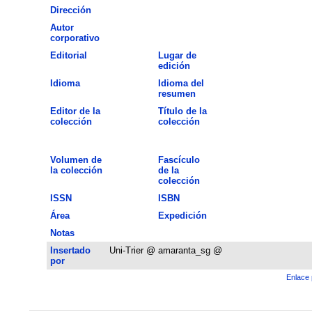
Dirección
Autor
corporativo
Editorial
Lugar de
edición
Idioma
Idioma del
resumen
Editor de la
Título de la
colección
colección
Volumen de
Fascículo
la colección
de la
colección
ISSN
ISBN
Área
Expedición
Notas
Insertado
Uni-Trier @ amaranta_sg @
por
Enlace 