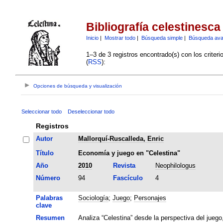
Bibliografía celestinesca
Inicio
|
Mostrar todo
|
Búsqueda simple
|
Búsqueda av
1–3 de 3 registros encontrado(s) con los criter
(
RSS
):
Opciones de búsqueda y visualización
Seleccionar todo
Deseleccionar todo
Registros
Autor
Mallorquí-Ruscalleda, Enric
Título
Economía y juego en "Celestina"
Año
2010
Revista
Neophilologus
Número
94
Fascículo
4
Palabras
Sociología
;
Juego
;
Personajes
clave
Resumen
Analiza “Celestina” desde la perspectiva del juego