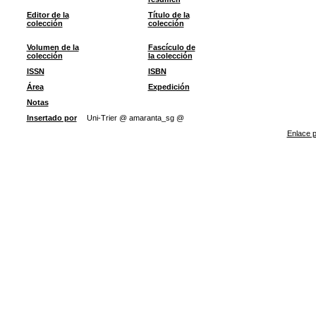
Editor de la
Título de la
colección
colección
Volumen de la
Fascículo de
colección
la colección
ISSN
ISBN
Área
Expedición
Notas
Insertado por
Uni-Trier @ amaranta_sg @
Enlace p