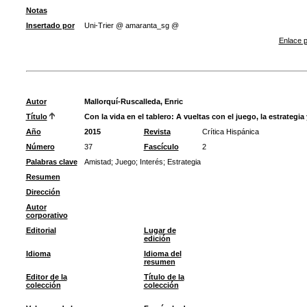
Notas
Insertado por
Uni-Trier @ amaranta_sg @
Enlace p
Autor
Mallorquí-Ruscalleda, Enric
Título
Con la vida en el tablero: A vueltas con el juego, la estrategi
Año
2015
Revista
Crítica Hispánica
Número
37
Fascículo
2
Palabras clave
Amistad
;
Juego
;
Interés
;
Estrategia
Resumen
Dirección
Autor
corporativo
Editorial
Lugar de
edición
Idioma
Idioma del
resumen
Editor de la
Título de la
colección
colección