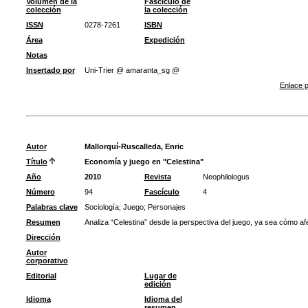
Volumen de la
Fascículo de
colección
la colección
ISSN
0278-7261
ISBN
Área
Expedición
Notas
Insertado por
Uni-Trier @ amaranta_sg @
Enlace p
Autor
Mallorquí-Ruscalleda, Enric
Título
Economía y juego en "Celestina"
Año
2010
Revista
Neophilologus
Número
94
Fascículo
4
Palabras clave
Sociología
;
Juego
;
Personajes
Resumen
Analiza “Celestina” desde la perspectiva del juego, ya sea cómo afe
Dirección
Autor
corporativo
Editorial
Lugar de
edición
Idioma
Idioma del
resumen