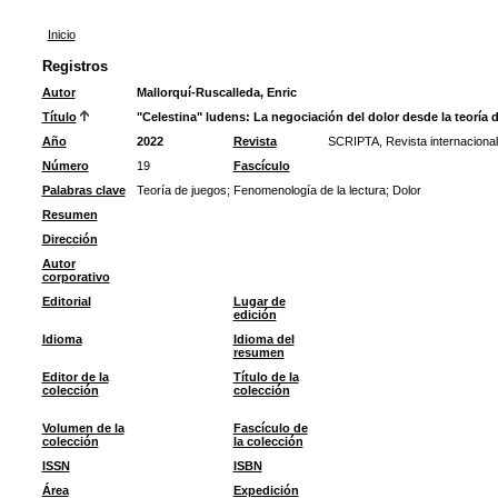
Inicio
Registros
Autor
Mallorquí-Ruscalleda, Enric
Título
"Celestina" ludens: La negociación del dolor desde la teoría 
Año
2022
Revista
SCRIPTA, Revista internacional 
Número
19
Fascículo
Palabras clave
Teoría de juegos
;
Fenomenología de la lectura
;
Dolor
Resumen
Dirección
Autor
corporativo
Editorial
Lugar de
edición
Idioma
Idioma del
resumen
Editor de la
Título de la
colección
colección
Volumen de la
Fascículo de
colección
la colección
ISSN
ISBN
Área
Expedición