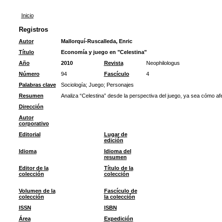
Inicio
Registros
Autor
Mallorquí-Ruscalleda, Enric
Título
Economía y juego en "Celestina"
Año
2010
Revista
Neophilologus
Número
94
Fascículo
4
Palabras clave
Sociología
;
Juego
;
Personajes
Resumen
Analiza “Celestina” desde la perspectiva del juego, ya sea cómo afe
Dirección
Autor
corporativo
Editorial
Lugar de
edición
Idioma
Idioma del
resumen
Editor de la
Título de la
colección
colección
Volumen de la
Fascículo de
colección
la colección
ISSN
ISBN
Área
Expedición