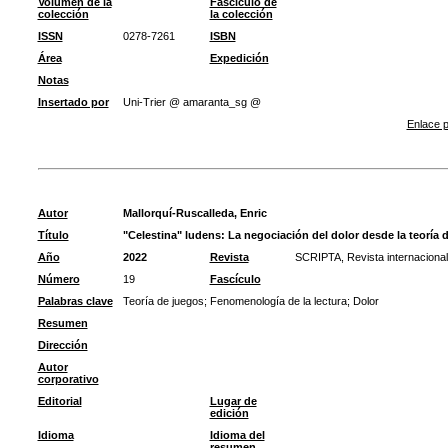
Volumen de la
Fascículo de
colección
la colección
ISSN
0278-7261
ISBN
Área
Expedición
Notas
Insertado por
Uni-Trier @ amaranta_sg @
Enlace p
Autor
Mallorquí-Ruscalleda, Enric
Título
"Celestina" ludens: La negociación del dolor desde la teoría 
Año
2022
Revista
SCRIPTA, Revista internacional 
Número
19
Fascículo
Palabras clave
Teoría de juegos
;
Fenomenología de la lectura
;
Dolor
Resumen
Dirección
Autor
corporativo
Editorial
Lugar de
edición
Idioma
Idioma del
resumen