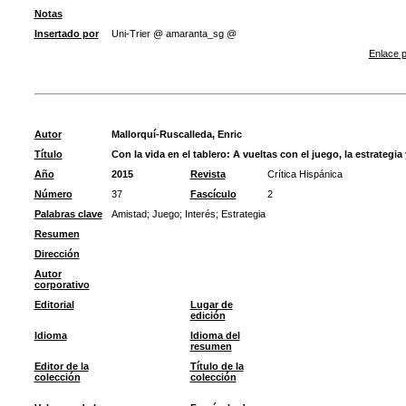
Notas
Insertado por
Uni-Trier @ amaranta_sg @
Enlace p
Autor
Mallorquí-Ruscalleda, Enric
Título
Con la vida en el tablero: A vueltas con el juego, la estrategi
Año
2015
Revista
Crítica Hispánica
Número
37
Fascículo
2
Palabras clave
Amistad
;
Juego
;
Interés
;
Estrategia
Resumen
Dirección
Autor
corporativo
Editorial
Lugar de
edición
Idioma
Idioma del
resumen
Editor de la
Título de la
colección
colección