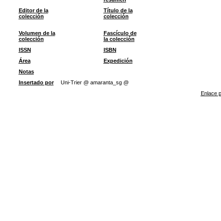
Editor de la
Título de la
colección
colección
Volumen de la
Fascículo de
colección
la colección
ISSN
ISBN
Área
Expedición
Notas
Insertado por
Uni-Trier @ amaranta_sg @
Enlace p