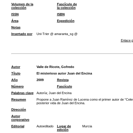
Volumen de la
Fascículo de
colección
la colección
ISSN
ISBN
Área
Expedición
Notas
Insertado por
Uni-Trier @ amaranta_sg @
Enlace p
Autor
Valle de Ricote, Gofredo
Título
El misterioso autor Juan del Encina
Año
2009
Revista
Número
Fascículo
Palabras clave
Autoría
;
Juan del Encina
Resumen
Propone a Juan Ramírez de Lucena como el primer autor de “Celest
posterior vida de Juan del Encina.
Dirección
Autor
corporativo
Editorial
Autoeditado
Lugar de
Murcia
edición