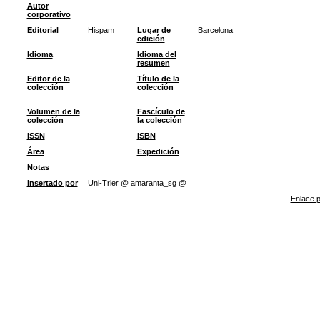
Autor
corporativo
Editorial
Hispam
Lugar de
Barcelona
edición
Idioma
Idioma del
resumen
Editor de la
Título de la
colección
colección
Volumen de la
Fascículo de
colección
la colección
ISSN
ISBN
Área
Expedición
Notas
Insertado por
Uni-Trier @ amaranta_sg @
Enlace p