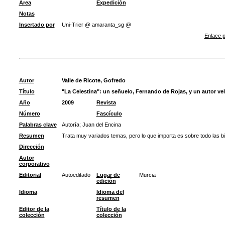
Área
Expedición
Notas
Insertado por
Uni-Trier @ amaranta_sg @
Enlace p
Autor
Valle de Ricote, Gofredo
Título
"La Celestina": un señuelo, Fernando de Rojas, y un autor ve
Año
2009
Revista
Número
Fascículo
Palabras clave
Autoría
;
Juan del Encina
Resumen
Trata muy variados temas, pero lo que importa es sobre todo las b
Dirección
Autor
corporativo
Editorial
Autoeditado
Lugar de
Murcia
edición
Idioma
Idioma del
resumen
Editor de la
Título de la
colección
colección