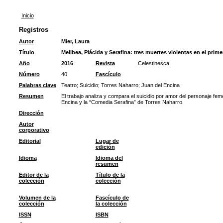
Inicio
Registros
Autor
Mier, Laura
Título
Melibea, Plácida y Serafina: tres muertes violentas en el prime
Año
2016
Revista
Celestinesca
Número
40
Fascículo
Palabras clave
Teatro
;
Suicidio
;
Torres Naharro
;
Juan del Encina
Resumen
El trabajo analiza y compara el suicidio por amor del personaje fe
Encina y la “Comedia Serafina” de Torres Naharro.
Dirección
Autor
corporativo
Editorial
Lugar de
edición
Idioma
Idioma del
resumen
Editor de la
Título de la
colección
colección
Volumen de la
Fascículo de
colección
la colección
ISSN
ISBN