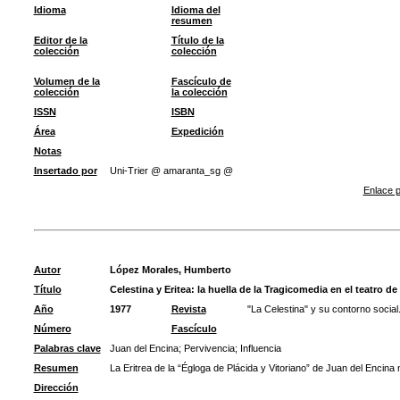
Idioma
Idioma del
resumen
Editor de la
Título de la
colección
colección
Volumen de la
Fascículo de
colección
la colección
ISSN
ISBN
Área
Expedición
Notas
Insertado por
Uni-Trier @ amaranta_sg @
Enlace p
Autor
López Morales, Humberto
Título
Celestina y Eritea: la huella de la Tragicomedia en el teatro de
Año
1977
Revista
"La Celestina" y su contorno social
Número
Fascículo
Palabras clave
Juan del Encina
;
Pervivencia
;
Influencia
Resumen
La Eritrea de la “Égloga de Plácida y Vitoriano” de Juan del Encina 
Dirección