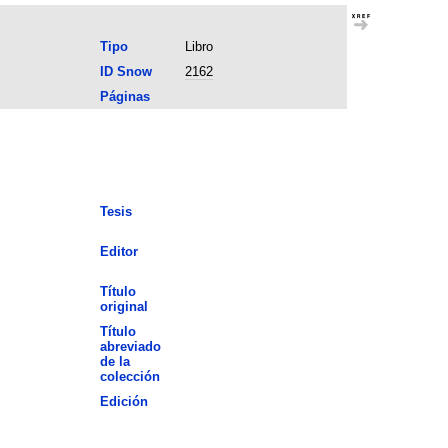
Tipo
Libro
ID Snow
2162
Páginas
Tesis
Editor
Título
original
Título
abreviado
de la
colección
Edición