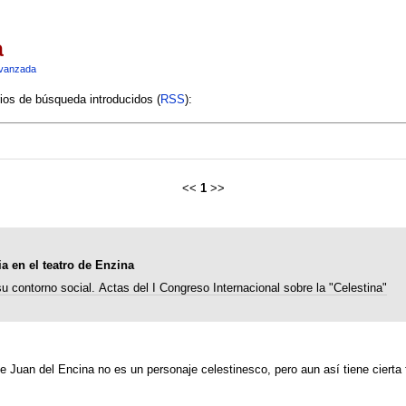
a
vanzada
rios de búsqueda introducidos (
RSS
):
<<
1
>>
ia en el teatro de Enzina
su contorno social. Actas del I Congreso Internacional sobre la "Celestina"
de Juan del Encina no es un personaje celestinesco, pero aun así tiene cierta 