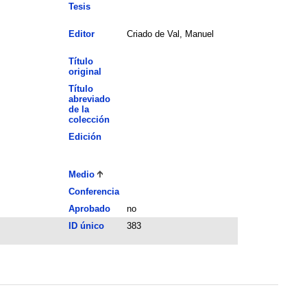
Tesis
Editor
Criado de Val, Manuel
Título
original
Título
abreviado
de la
colección
Edición
Medio
Conferencia
Aprobado
no
ID único
383