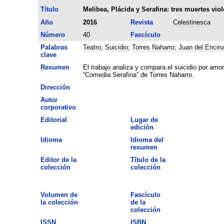
Título
Melibea, Plácida y Serafina: tres muertes viol
Año
2016
Revista
Celestinesca
Número
40
Fascículo
Palabras
Teatro
;
Suicidio
;
Torres Naharro
;
Juan del Encin
clave
Resumen
El trabajo analiza y compara el suicidio por amo
“Comedia Serafina” de Torres Naharro.
Dirección
Autor
corporativo
Editorial
Lugar de
edición
Idioma
Idioma del
resumen
Editor de la
Título de la
colección
colección
Volumen de
Fascículo
la colección
de la
colección
ISSN
ISBN