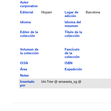
Autor
corporativo
Editorial
Hispam
Lugar de
Barcelona
edición
Idioma
Idioma del
resumen
Editor de la
Título de la
colección
colección
Volumen de
Fascículo
la colección
de la
colección
ISSN
ISBN
Área
Expedición
Notas
Insertado
Uni-Trier @ amaranta_sg @
por