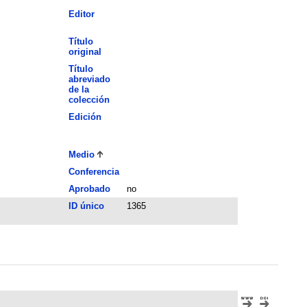
Editor
Título
original
Título
abreviado
de la
colección
Edición
Medio
Conferencia
Aprobado
no
ID único
1365