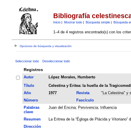
Bibliografía celestinesc
Inicio
|
Mostrar todo
|
Búsqueda simple
|
Búsqueda a
1–4 de 4 registros encontrado(s) con los crite
Opciones de búsqueda y visualización
Seleccionar todo
Deseleccionar todo
Registros
Autor
López Morales, Humberto
Título
Celestina y Eritea: la huella de la Tragicomed
Año
1977
Revista
"La Celestina" y 
Número
Fascículo
Palabras
Juan del Encina
;
Pervivencia
;
Influencia
clave
Resumen
La Eritrea de la “Égloga de Plácida y Vitoriano” 
Dirección