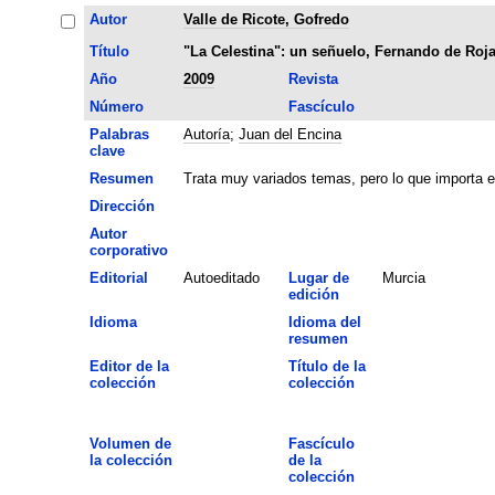
Autor
Valle de Ricote, Gofredo
Título
"La Celestina": un señuelo, Fernando de Roja
Año
2009
Revista
Número
Fascículo
Palabras
Autoría
;
Juan del Encina
clave
Resumen
Trata muy variados temas, pero lo que importa e
Dirección
Autor
corporativo
Editorial
Autoeditado
Lugar de
Murcia
edición
Idioma
Idioma del
resumen
Editor de la
Título de la
colección
colección
Volumen de
Fascículo
la colección
de la
colección