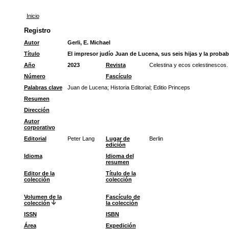
Inicio
Registro
Autor
Gerli, E. Michael
Título
El impresor judío Juan de Lucena, sus seis hijas y la prob
Año
2023
Revista
Celestina y ecos celestinescos.
Número
Fascículo
Palabras clave
Juan de Lucena
;
Historia Editorial
;
Editio Princeps
Resumen
Dirección
Autor
corporativo
Editorial
Peter Lang
Lugar de
Berlin
edición
Idioma
Idioma del
resumen
Editor de la
Título de la
colección
colección
Volumen de la
Fascículo de
colección
la colección
ISSN
ISBN
Área
Expedición