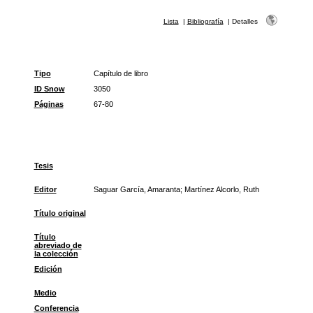
Lista
|
Bibliografía
|
Detalles
Tipo
Capítulo de libro
ID Snow
3050
Páginas
67-80
Tesis
Editor
Saguar García, Amaranta; Martínez Alcorlo, Ruth
Título original
Título
abreviado de
la colección
Edición
Medio
Conferencia