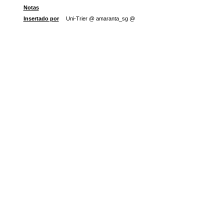
Notas
Insertado por
Uni-Trier @ amaranta_sg @