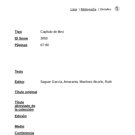
Lista
|
Bibliografía
|
Detalles
Tipo
Capítulo de libro
ID Snow
3050
Páginas
67-80
Tesis
Editor
Saguar García, Amaranta; Martínez Alcorlo, Ruth
Título original
Título
abreviado de
la colección
Edición
Medio
Conferencia