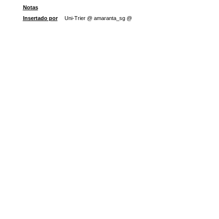
Notas
Insertado por
Uni-Trier @ amaranta_sg @