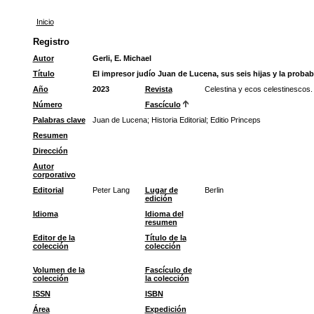
Inicio
Registro
Autor
Gerli, E. Michael
Título
El impresor judío Juan de Lucena, sus seis hijas y la prob
Año
2023
Revista
Celestina y ecos celestinescos.
Número
Fascículo
Palabras clave
Juan de Lucena
;
Historia Editorial
;
Editio Princeps
Resumen
Dirección
Autor
corporativo
Editorial
Peter Lang
Lugar de
Berlin
edición
Idioma
Idioma del
resumen
Editor de la
Título de la
colección
colección
Volumen de la
Fascículo de
colección
la colección
ISSN
ISBN
Área
Expedición