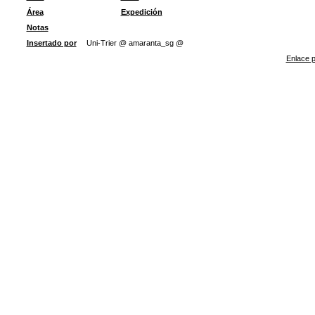
Área
Expedición
Notas
Insertado por
Uni-Trier @ amaranta_sg @
Enlace p