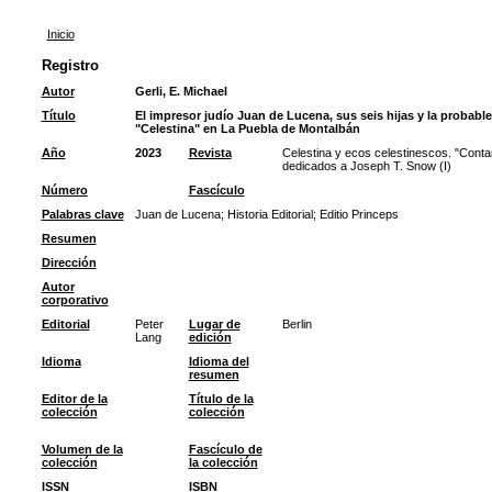
Inicio
Registro
Autor
Gerli, E. Michael
Título
El impresor judío Juan de Lucena, sus seis hijas y la probab
"Celestina" en La Puebla de Montalbán
Año
2023
Revista
Celestina y ecos celestinescos. "Contar
dedicados a Joseph T. Snow (I)
Número
Fascículo
Palabras clave
Juan de Lucena
;
Historia Editorial
;
Editio Princeps
Resumen
Dirección
Autor
corporativo
Editorial
Peter
Lugar de
Berlin
Lang
edición
Idioma
Idioma del
resumen
Editor de la
Título de la
colección
colección
Volumen de la
Fascículo de
colección
la colección
ISSN
ISBN