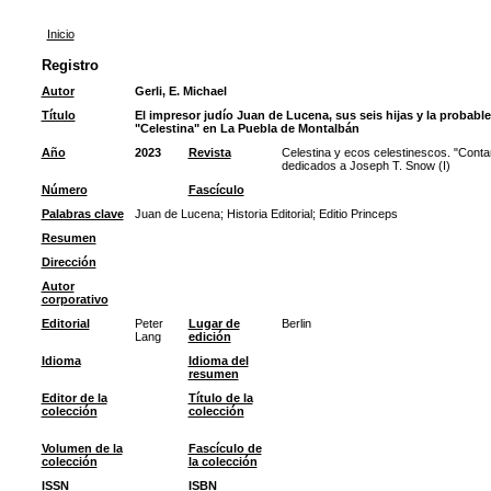
Inicio
Registro
Autor
Gerli, E. Michael
Título
El impresor judío Juan de Lucena, sus seis hijas y la probab
"Celestina" en La Puebla de Montalbán
Año
2023
Revista
Celestina y ecos celestinescos. "Contar
dedicados a Joseph T. Snow (I)
Número
Fascículo
Palabras clave
Juan de Lucena
;
Historia Editorial
;
Editio Princeps
Resumen
Dirección
Autor
corporativo
Editorial
Peter
Lugar de
Berlin
Lang
edición
Idioma
Idioma del
resumen
Editor de la
Título de la
colección
colección
Volumen de la
Fascículo de
colección
la colección
ISSN
ISBN