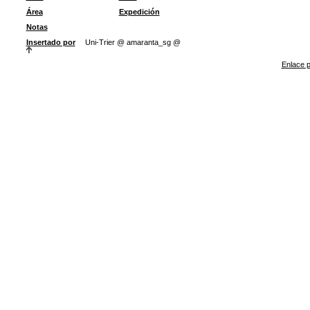
Área
Expedición
Notas
Insertado por
Uni-Trier @ amaranta_sg @
Enlace p