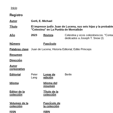
Inicio
Registro
Autor
Gerli, E. Michael
Título
El impresor judío Juan de Lucena, sus seis hijas y la probab
"Celestina" en La Puebla de Montalbán
Año
2023
Revista
Celestina y ecos celestinescos. "Contar
dedicados a Joseph T. Snow (I)
Número
Fascículo
Palabras clave
Juan de Lucena
;
Historia Editorial
;
Editio Princeps
Resumen
Dirección
Autor
corporativo
Editorial
Peter
Lugar de
Berlin
Lang
edición
Idioma
Idioma del
resumen
Editor de la
Título de la
colección
colección
Volumen de la
Fascículo de
colección
la colección
ISSN
ISBN