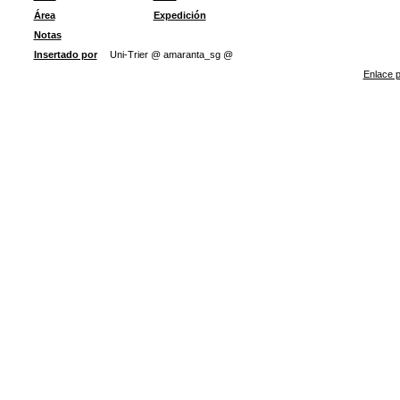
Área
Expedición
Notas
Insertado por
Uni-Trier @ amaranta_sg @
Enlace p