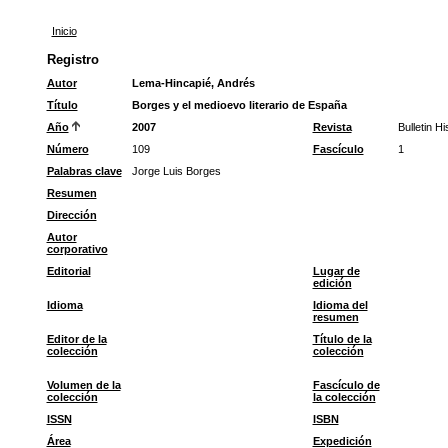
Inicio
Registro
Autor
Lema-Hincapié, Andrés
Título
Borges y el medioevo literario de España
Año
2007
Revista
Bulletin H
Número
109
Fascículo
1
Palabras clave
Jorge Luis Borges
Resumen
Dirección
Autor
corporativo
Editorial
Lugar de
edición
Idioma
Idioma del
resumen
Editor de la
Título de la
colección
colección
Volumen de la
Fascículo de
colección
la colección
ISSN
ISBN
Área
Expedición