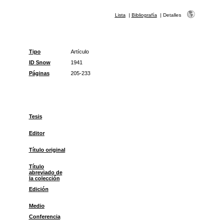
Lista
|
Bibliografía
|
Detalles
Tipo
Artículo
ID Snow
1941
Páginas
205-233
Tesis
Editor
Título original
Título
abreviado de
la colección
Edición
Medio
Conferencia