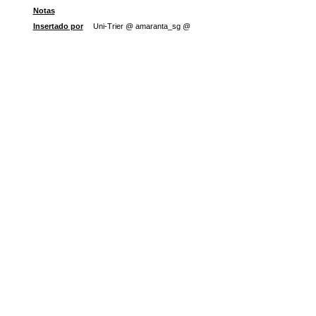
Notas
Insertado por
Uni-Trier @ amaranta_sg @