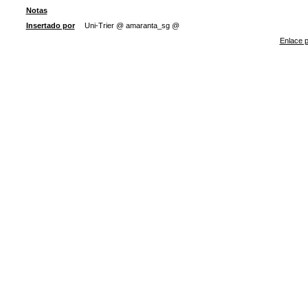
Notas
Insertado por
Uni-Trier @ amaranta_sg @
Enlace p