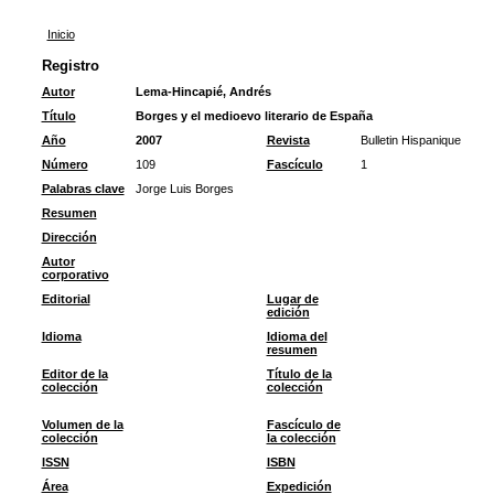
Inicio
Registro
Autor
Lema-Hincapié, Andrés
Título
Borges y el medioevo literario de España
Año
2007
Revista
Bulletin Hispanique
Número
109
Fascículo
1
Palabras clave
Jorge Luis Borges
Resumen
Dirección
Autor
corporativo
Editorial
Lugar de
edición
Idioma
Idioma del
resumen
Editor de la
Título de la
colección
colección
Volumen de la
Fascículo de
colección
la colección
ISSN
ISBN
Área
Expedición