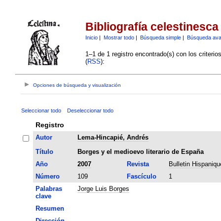
Bibliografía celestinesca
Inicio
|
Mostrar todo
|
Búsqueda simple
|
Búsqueda av
1–1 de 1 registro encontrado(s) con los criteri
(
RSS
):
Opciones de búsqueda y visualización
Seleccionar todo
Deseleccionar todo
Registro
Autor
Lema-Hincapié, Andrés
Título
Borges y el medioevo literario de España
Año
2007
Revista
Bulletin Hispaniqu
Número
109
Fascículo
1
Palabras
Jorge Luis Borges
clave
Resumen
Dirección