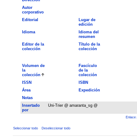
Autor
corporativo
Editorial
Lugar de
edición
Idioma
Idioma del
resumen
Editor de la
Título de la
colección
colección
Volumen de
Fascículo
la
de la
colección
colección
ISSN
ISBN
Área
Expedición
Notas
Insertado
Uni-Trier @ amaranta_sg @
por
Enlace 
Seleccionar todo
Deseleccionar todo