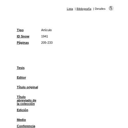
Lista
|
Bibliografía
|
Detalles
Tipo
Artículo
ID Snow
1941
Páginas
205-233
Tesis
Editor
Título original
Título
abreviado de
la colección
Edición
Medio
Conferencia