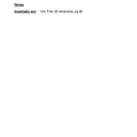
Notas
Insertado por
Uni-Trier @ amaranta_sg @