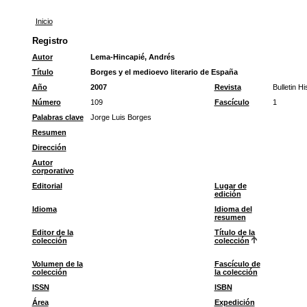
Inicio
Registro
Autor
Lema-Hincapié, Andrés
Título
Borges y el medioevo literario de España
Año
2007
Revista
Bulletin H
Número
109
Fascículo
1
Palabras clave
Jorge Luis Borges
Resumen
Dirección
Autor
corporativo
Editorial
Lugar de
edición
Idioma
Idioma del
resumen
Editor de la
Título de la
colección
colección
Volumen de la
Fascículo de
colección
la colección
ISSN
ISBN
Área
Expedición