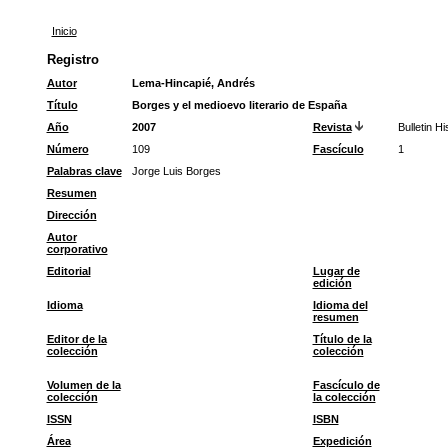
Inicio
Registro
Autor
Lema-Hincapié, Andrés
Título
Borges y el medioevo literario de España
Año
2007
Revista
Bulletin H
Número
109
Fascículo
1
Palabras clave
Jorge Luis Borges
Resumen
Dirección
Autor
corporativo
Editorial
Lugar de
edición
Idioma
Idioma del
resumen
Editor de la
Título de la
colección
colección
Volumen de la
Fascículo de
colección
la colección
ISSN
ISBN
Área
Expedición