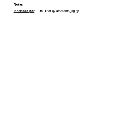
Notas
Insertado por
Uni-Trier @ amaranta_sg @