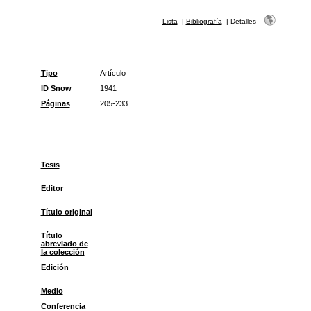
Lista
|
Bibliografía
|
Detalles
Tipo
Artículo
ID Snow
1941
Páginas
205-233
Tesis
Editor
Título original
Título
abreviado de
la colección
Edición
Medio
Conferencia